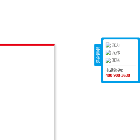
瓦力
客
瓦伟
服
在
瓦瑛
线
电话咨询:
400-900-3630